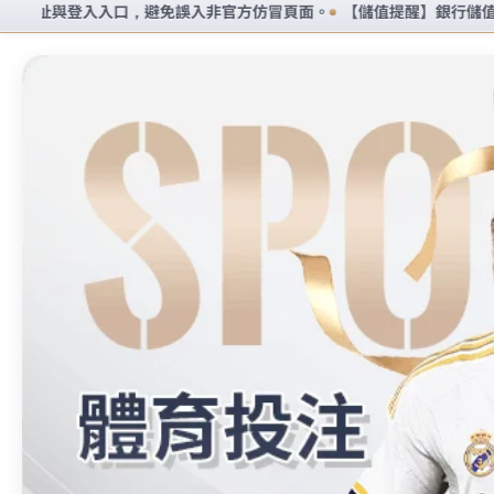
歡迎參加JE娛樂城的
生日禮金活動
！在您的生日
員，都能享有從188元到1288元不等的專屬生日
綁定1倍洗碼量，一起來看看活動詳細內容吧！