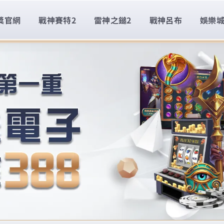
百家樂
539
彩票
老虎機
捕魚機
博弈必
日當月充值雙倍送，玩鴿加碼