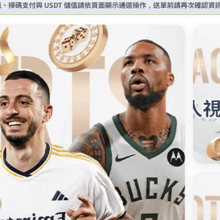
月份，不論您是貴賓、白銀、黃金、鑽石，還是頂級大
禮金，生日當月洗碼量超過4000元還可享雙倍生日禮金