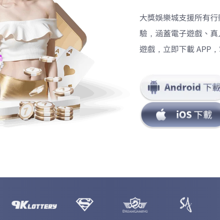
高送的越多，我們有兩種贈送方式，一是「基本贈送禮
碼哦！
個月，舉例：小明在1月1號註冊JE娛樂城並完成身分驗
生日禮金。
本贈送禮金，階級及對應金額如下：