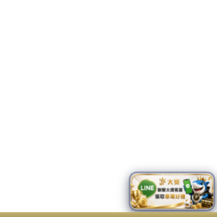
英屬維爾京群島(BVI)認證
菲律賓(PAGCOR)監督競猜牌照
台灣娛樂城口碑評價網認證
Copyright 2026 3A娛樂城Ltd. All Rights Reserved.