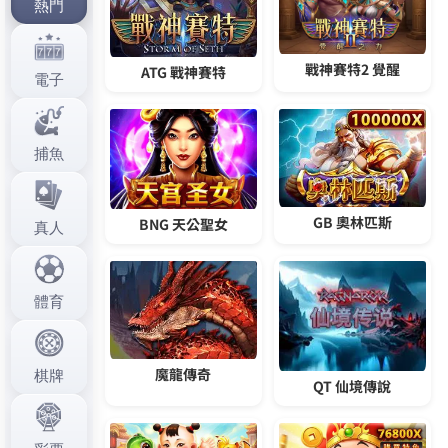
一、博彩調查問卷：
本公司一直積極努力為玩家提供一個優質的娛樂平
臺。這些問題設置的目的在於，我們已經設置升級
了多項安全設施來確保我們遊戲的公平公正。我們
鼓勵客戶通過回答我們的問卷來瞭解客戶對博彩的
危害問題的狀況:
如果閣下想瞭解自己是否已成為
問題者，可回答以下問題以尋找答案：
1.會因為躲避工作和學習來進行賭博嗎？
2.您參與博彩是否為了逃避沉悶或不快的生活？
3.您在注金投注完時，是否感覺錢已經丟掉或者
說要儘快的再次下注？
4.您會一直賭博直到您的錢都輸完才方肯罷休