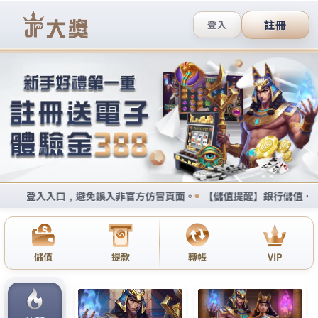
註冊
優惠活動
體育運彩
百家樂
彩票
老虎機
捕魚機
博弈必讀
常見問題
搜尋
服務條款
服務條款
Terms of Service
歡迎您加入【JE娛樂城娛樂】會員並使用【JE娛
樂城娛樂】所提供之各項會員服務。為保障您的權
益，請詳細閱讀本服務條款所有內容，尤其當您在
勾選「同意會員條款」，並註冊完成或開始使用本
服務時，即視為您已經詳細閱讀、了解本服務條
款，並同意遵守以下服務條款之約定。