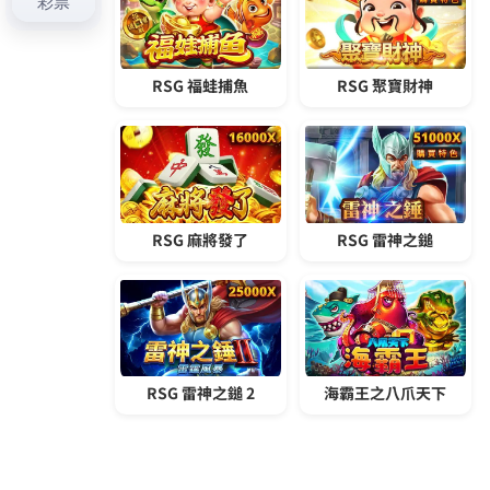
投注教學
什麼是全場單雙，運彩單雙純運
氣的投注玩法
關於運彩全場、上半場、下半場
的最詳細解析運彩新手必看
體育運彩串關技巧讓你提高9成
勝率，串關一定要全過嗎？如何
計算可以串幾關能賺多少錢？串
關意思又是什麼呢？