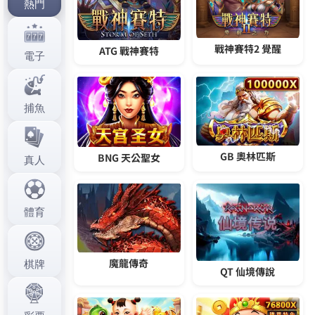
際賭盤網站、Pinnacle介紹
運彩怎麼買？3A娛樂城遊戲全攻
略，線上博弈大補帖
運彩讓分1+50是什麼意思，足
球籃球棒球讓分算法教學，什麼
是讓分不讓分？
獨贏是什麼？運彩投注獨贏意思
解說
運彩大小分怎麼看？運彩大小分