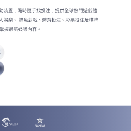
，
，
可
注
會覺
也