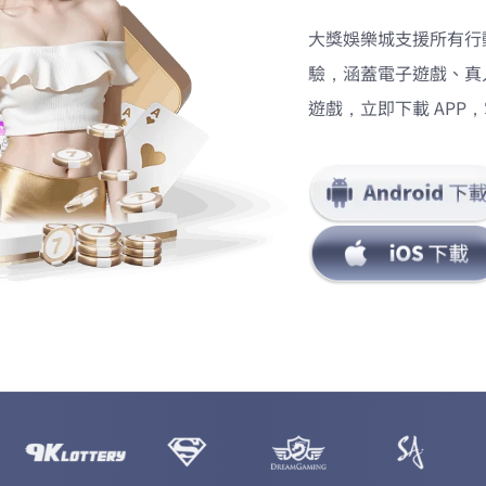
什麼遊戲，又該如何投注，因為從來沒有接觸過博弈遊戲
子遊戲「
魔龍傳奇
」，各位不妨可以從這款遊戲開始入門
可自行控制，投注金額從最低1元到最高3500元，我們
若你不想玩魔龍傳奇，想要投注其它遊戲的話也是可以的
金中獎案例
金額獲得高獎金，魔龍傳奇這款老虎機遊戲最高可獲得投
贏得72.5萬，但這種最大獎我想大家和我的想法一樣肯定
城玩家的實際中獎案例，雖然沒有到725倍這麼高，但卻